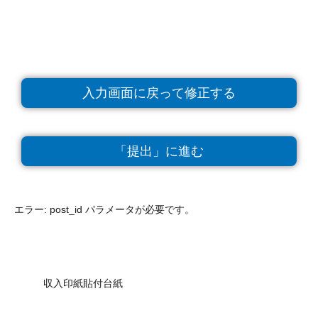
内
容
を
ス
キ
ッ
入力画面に戻って修正する
プ
「提出」に進む
エラー: post_id パラメータが必要です。
収入印紙貼付台紙